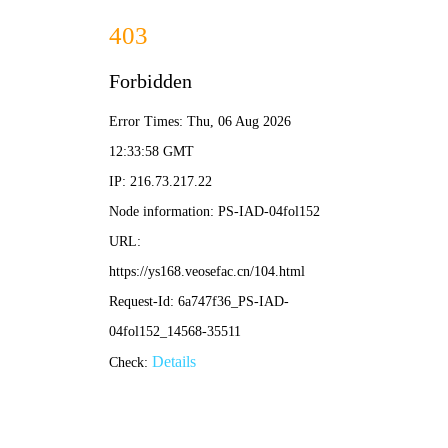
搜
🎬
飘花
电影网
索
首页
电影
电视剧
综艺
动漫
短剧
排行榜
飘花电影网 · 全新升级
开启
手机免费在线播放
视听美学
新纪元
立足最新免费电影与热播电视剧资源，通过自研"极速
流"传输协议，为您呈现无缓冲、超高清的指尖电影
院。